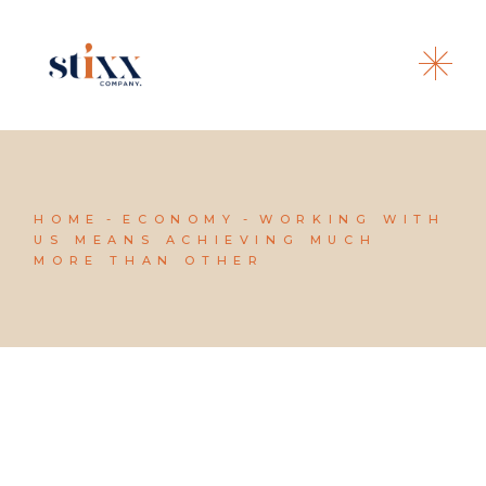
HOME
ECONOMY
WORKING WITH
US MEANS ACHIEVING MUCH
MORE THAN OTHER